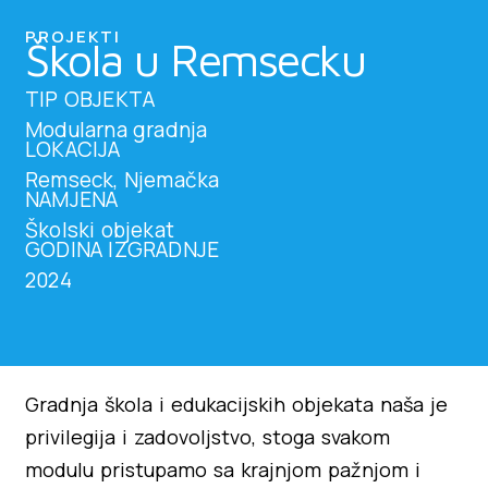
PROJEKTI
Škola u Remsecku
TIP OBJEKTA
Modularna gradnja
LOKACIJA
Remseck, Njemačka
NAMJENA
Školski objekat
GODINA IZGRADNJE
2024
Gradnja škola i edukacijskih objekata naša je
privilegija i zadovoljstvo, stoga svakom
modulu pristupamo sa krajnjom pažnjom i