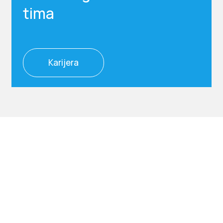
tima
Karijera
© 2024 STAMEN Modules d.o.o.