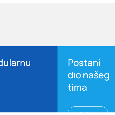
dularnu
Postani
dio našeg
tima
Karijera