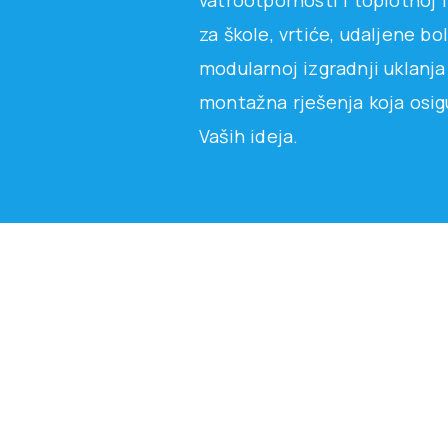
vatrootpornosti i toplotnoj i 
za škole, vrtiće, udaljene bo
modularnoj izgradnji uklanja
montažna rješenja koja osigu
Vaših ideja.