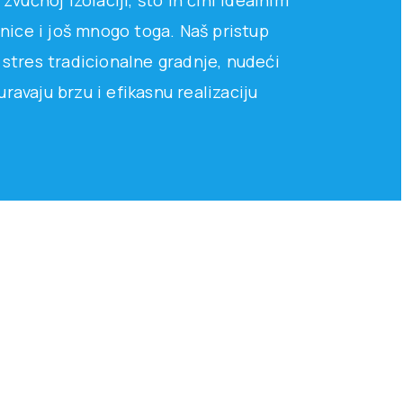
zvučnoj izolaciji, što ih čini idealnim
lnice i još mnogo toga. Naš pristup
 stres tradicionalne gradnje, nudeći
ravaju brzu i efikasnu realizaciju